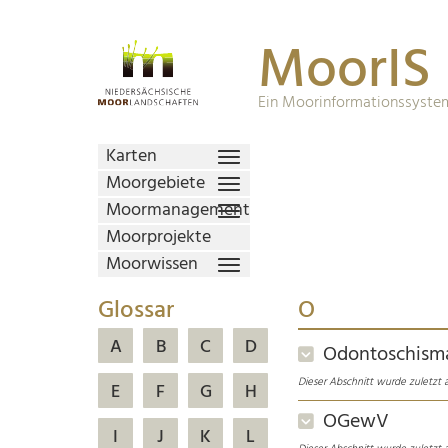
MoorIS
Ein Moorinformationssystem
Karten
Moorgebiete
Moormanagement
Moorprojekte
Moorwissen
Glossar
O
A
B
C
D
Odontoschism
Dieser Abschnitt wurde zuletzt a
E
F
G
H
OGewV
I
J
K
L