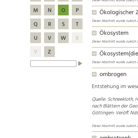
Dieser Abschnitt wurde zuletzt a
M
N
O
P
Ökologischer 
Dieser Abschnitt wurde zuletzt a
Q
R
S
T
Ökosystem
U
V
W
X
Dieser Abschnitt wurde zuletzt a
Y
Z
Ökosystem(die
Dieser Abschnitt wurde zuletzt a
ombrogen
Entstehung im wese
Schneekloth, H
nach Blättern der Geo
Göttingen: Veröff. Nds.
Dieser Abschnitt wurde zuletzt a