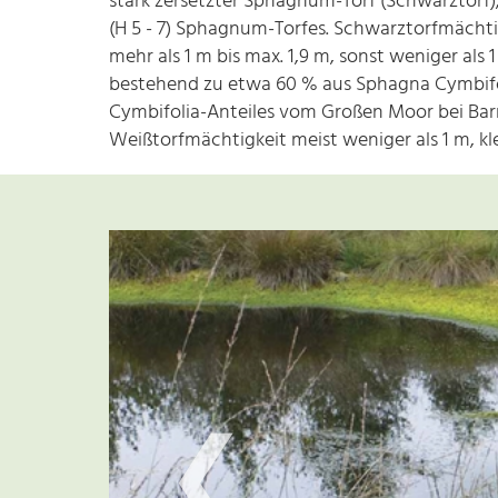
stark zersetzter Sphagnum-Torf (Schwarztorf)
(H 5 - 7) Sphagnum-Torfes. Schwarztorfmächt
mehr als 1 m bis max. 1,9 m, sonst weniger al
bestehend zu etwa 60 % aus Sphagna Cymbifol
Cymbifolia-Anteiles vom Großen Moor bei Bar
Weißtorfmächtigkeit meist weniger als 1 m, kl
❮