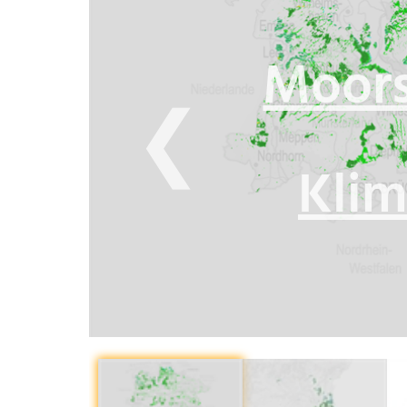
Moors
❮
Klim