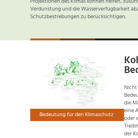
Projektionen des Klimas können helfen, zukün
Verdunstung und die Wasserverfügbarkeit ab
Schutzbestrebungen zu berücksichtigen.
Koh
Be
Nicht
Bedeu
die M
© MoorIS
eine 
Bedeutung für den Klimaschutz
oder 
Treib
der K