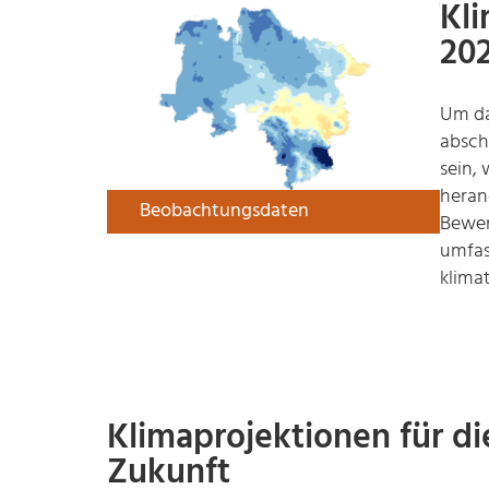
Kli
20
Um da
absch
sein,
heran
Beobachtungsdaten
Bewer
umfas
klima
Klimaprojektionen für d
Zukunft