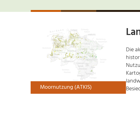
La
Die a
histor
Nutzu
Karto
© MoorIS
landw
Moornutzung (ATKIS)
Besie