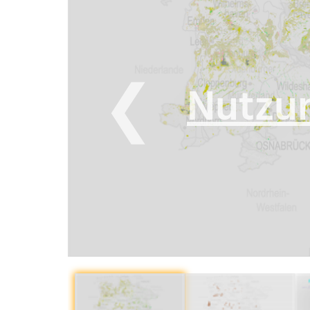
❮
Nutzun