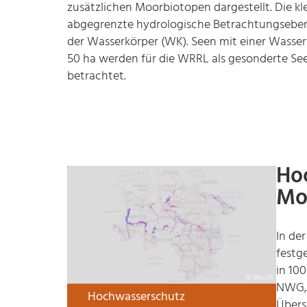
zusätzlichen Moorbiotopen dargestellt. Die kl
abgegrenzte hydrologische Betrachtungseben
der Wasserkörper (WK). Seen mit einer Wasserf
50 ha werden für die WRRL als gesonderte Se
betrachtet.
Ho
Mo
In de
festg
in 10
© MoorIS
NWG, 
Hochwasserschutz
Übers