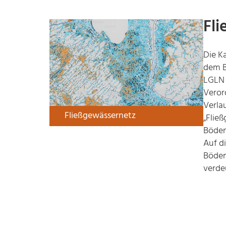
Fl
Die K
dem B
LGLN 
Veror
© MoorIS
Verla
Fließgewässernetz
„Flie
Böden
Auf d
Böden
verde