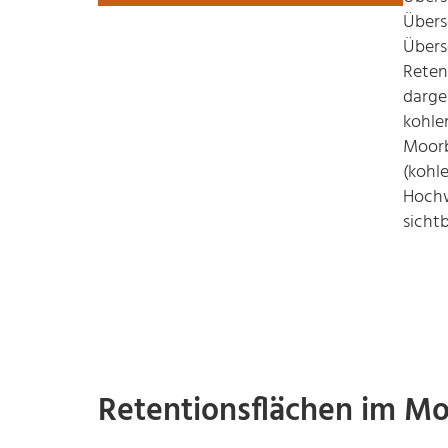
Übers
Übers
Reten
darge
kohle
Moorb
(kohl
Hochw
sichtb
Retentionsflächen im M