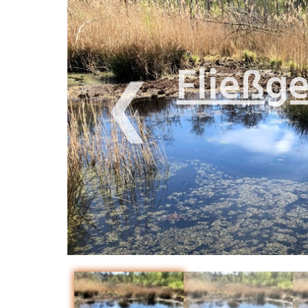
❮
Stil