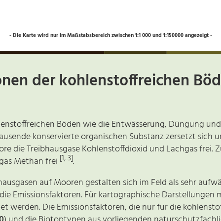
- Die Karte wird nur im Maßstabsbereich zwischen 1:1 000 und 1:150000 angezeigt -
nen der kohlenstoffreichen Böd
lenstoffreichen Böden wie die Entwässerung, Düngung und
tausende konservierte organischen Substanz zersetzt sich u
re die Treibhausgase Kohlenstoffdioxid und Lachgas frei.
[1, 3]
gas Methan frei
.
ausgasen auf Mooren gestalten sich im Feld als sehr aufw
ie Emissionsfaktoren. Für kartographische Darstellungen 
t werden. Die Emissionsfaktoren, die nur für die kohlensto
0
) und die Biotoptypen aus vorliegenden naturschutzfachl