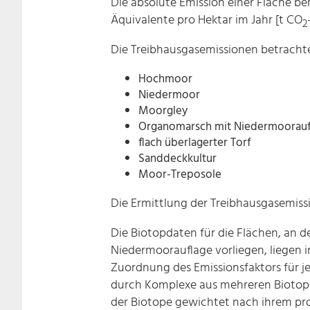
Die absolute Emission einer Fläche b
Äquivalente pro Hektar im Jahr [t CO
2
Die Treibhausgasemissionen betrachte
Hochmoor
Niedermoor
Moorgley
Organomarsch mit Niedermoorauf
flach überlagerter Torf
Sanddeckkultur
Moor-Treposole
Die Ermittlung der Treibhausgasemiss
Die Biotopdaten für die Flächen, a
Niedermoorauflage vorliegen, liegen i
Zuordnung des Emissionsfaktors für j
durch Komplexe aus mehreren Biotopen
der Biotope gewichtet nach ihrem pro