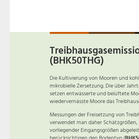
Treibhausgasemissio
(BHK50THG)
Die Kultivierung von Mooren und koh
mikrobielle Zersetzung. Die über Jahr
setzen entwässerte und belüftete Moo
wiedervernässte Moore das Treibhaus
Messungen der Freisetzung von Treibh
verwendet man daher Schätzgrößen, d
vorliegender Eingangsgrößen abgeleite
berücksichtigen den Bodentyp (
BHK5