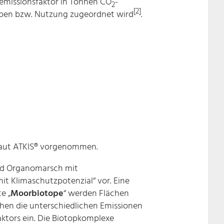
semissionsfaktor in Tonnen CO
-
2
[2]
ypen bzw. Nutzung zugeordnet wird
.
 laut ATKIS® vorgenommen.
nd Organomarsch mit
it Klimaschutzpotenzial“ vor. Eine
e „
Moorbiotope
“ werden Flächen
hen die unterschiedlichen Emissionen
ktors ein. Die Biotopkomplexe