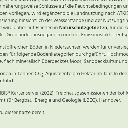
en näherungsweise Schlüsse auf die Feuchtebedingungen und
pen vorliegen, wird ergänzend die Landnutzung nach ATKIS
nzierung hinsichtlich der Wasserstände und der Nutzungsint
d wird daher auf Flächen in
Naturschutzgebieten
, für die 
 des Grünlandes ausgegangen und der Emissionsfaktor ents
nstoffreichen Böden in Niedersachsen werden für unversieg
rden für folgende Bodenkategorien durchgeführt: Hochmoo
 flach mineralisch überdecktes Moor, Sanddeckkultur und
sionen in Tonnen CO
-Äquivalente pro Hektar im Jahr. In de
2
eführt.
: NIBIS® Kartenserver (2022): Treibhausgasemissionen der koh
amt für Bergbau, Energie und Geologie (LBEG), Hannover.
 dieser Karte bereit.