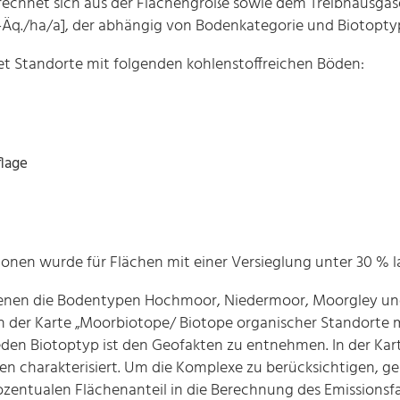
erechnet sich aus der Flächengröße sowie dem Treibhausga
-Äq./ha/a], der abhängig von Bodenkategorie und Biotopt
t Standorte mit folgenden kohlenstoffreichen Böden:
lage
ionen wurde für Flächen mit einer Versieglung unter 30 %
n denen die Bodentypen Hochmoor, Niedermoor, Moorgley u
n der Karte „Moorbiotope/ Biotope organischer Standorte m
eden Biotoptyp ist den Geofakten zu entnehmen. In der Kart
 charakterisiert. Um die Komplexe zu berücksichtigen, ge
zentualen Flächenanteil in die Berechnung des Emissionsfa