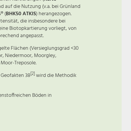
 auf die Nutzung (v.a. bei Grünland
® (
BHK50 ATKIS
) herangezogen.
ensität, die insbesondere bei
keine Biotopkartierung vorliegt, von
prechend angepasst.
elte Flächen (Versieglungsgrad <30
r, Niedermoor, Moorgley,
 Moor-Treposole.
[2]
n Geofakten 38
wird die Methodik
lenstoffreichen Böden in