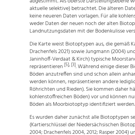
abgestimmt. Als oberste Darstellungsebene wu
aktuelle selektive) betrachtet. Die älteren 
keine neueren Daten vorlagen. Für alle kohlen
weder Daten der neuen noch der alten Biotop
Landnutzungsdaten mit der Bodenkulisse vers
Die Karte weist Biotoptypen aus, die gemäß Ka
Drachenfels 2021) sowie Jungmann (2004) un
Janinhoff-Verdaat & Kirch) typische Moorstan
[5], [3]
repräsentieren
. Während einige dieser B
Böden anzutreffen sind und schon allein an
werden können, repräsentieren andere ledigl
Röhrichten und Rieden). Sie kommen daher häu
kohlenstoffreichen Böden) vor und können nur
Böden als Moorbiotoptyp identifiziert werden
Es wurden daher zunächst alle Biotoptypen sel
(Kartierschlüssel der Niedersächsischen Bioto
2004; Drachenfels 2004, 2012; Rasper 2004) 