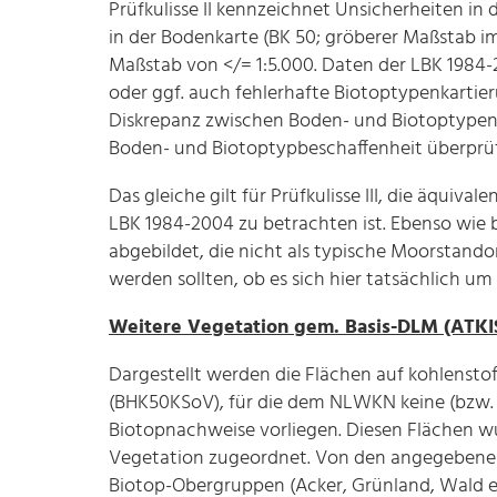
Prüfkulisse II kennzeichnet Unsicherheiten i
in der Bodenkarte (BK 50; gröberer Maßstab i
Maßstab von </= 1:5.000. Daten der LBK 1984-
oder ggf. auch fehlerhafte Biotoptypenkarti
Diskrepanz zwischen Boden- und Biotoptypendat
Boden- und Biotoptypbeschaffenheit überprü
Das gleiche gilt für Prüfkulisse III, die äquival
LBK 1984-2004 zu betrachten ist. Ebenso wie be
abgebildet, die nicht als typische Moorstand
werden sollten, ob es sich hier tatsächlich u
Weitere Vegetation gem. Basis-DLM (ATKI
Dargestellt werden die Flächen auf kohlenst
(BHK50KSoV), für die dem NLWKN keine (bzw. 
Biotopnachweise vorliegen. Diesen Flächen w
Vegetation zugeordnet. Von den angegebenen 
Biotop-Obergruppen (Acker, Grünland, Wald et