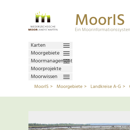
MoorIS
Ein Moorinformationssystem
Karten
Moorgebiete
Moormanagement
Moorprojekte
Moorwissen
MoorIS
Moorgebiete
Landkreise A-G