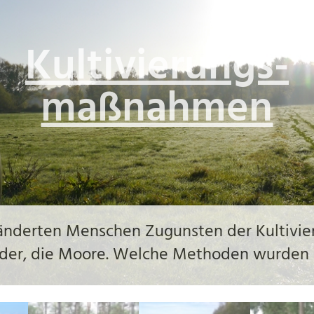
Torfabbau
in Niedersachse
 riesigen Baggern abgegraben werden. Mo
entlich?