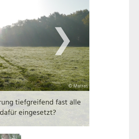
❯
n
© Lemmer
ore werden abgebaut –