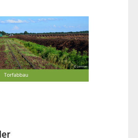
© Lemmer
Torfabbau
der