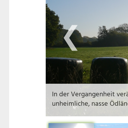
❮
Schwarze Wüste, die von
seit wann und warum eig