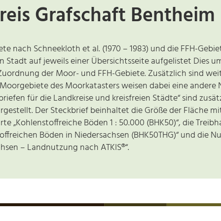
eis Grafschaft Bentheim
ete nach Schneekloth et al. (1970 – 1983) und die FFH-Geb
n Stadt auf jeweils einer Übersichtsseite aufgelistet Dies 
uordnung der Moor- und FFH-Gebiete. Zusätzlich sind wei
e Moorgebiete des Moorkatasters weisen dabei eine ande
briefen für die Landkreise und kreisfreien Städte“ sind zus
rgestellt. Der Steckbrief beinhaltet die Größe der Fläche m
te „Kohlenstoffreiche Böden 1 : 50.000 (BHK50)“, die Treib
toffreichen Böden in Niedersachsen (BHK50THG)“ und die N
chsen – Landnutzung nach ATKIS®“.