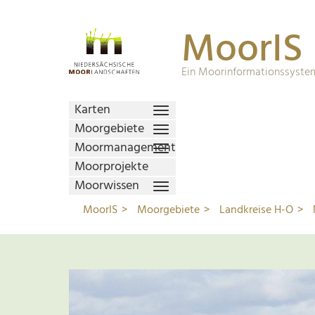
MoorIS
Ein Moorinformationssystem
Karten
Moorgebiete
Moormanagement
Moorprojekte
Moorwissen
MoorIS
Moorgebiete
Landkreise H-O