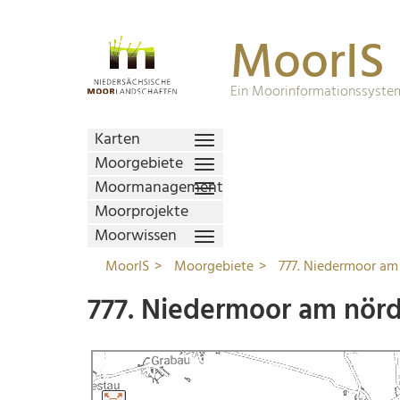
MoorIS
Ein Moorinformationssystem
Karten
Moorgebiete
Moormanagement
Moorprojekte
Moorwissen
MoorIS
Moorgebiete
777. Niedermoor a
777. Niedermoor am nör