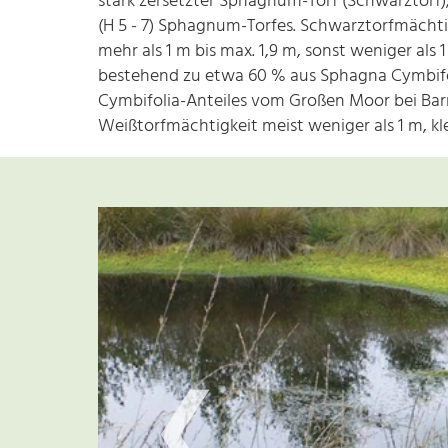
stark zersetzter Sphagnum-Torf (Schwarztorf)
(H 5 - 7) Sphagnum-Torfes. Schwarztorfmächt
mehr als 1 m bis max. 1,9 m, sonst weniger al
bestehend zu etwa 60 % aus Sphagna Cymbifol
Cymbifolia-Anteiles vom Großen Moor bei Bar
Weißtorfmächtigkeit meist weniger als 1 m, kl
❮