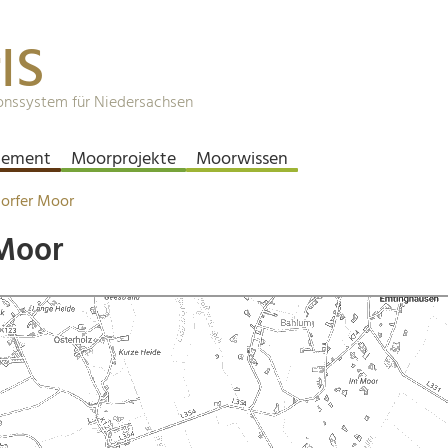
IS
onssystem für Niedersachsen
ement
Moorprojekte
Moorwissen
orfer Moor
Moor