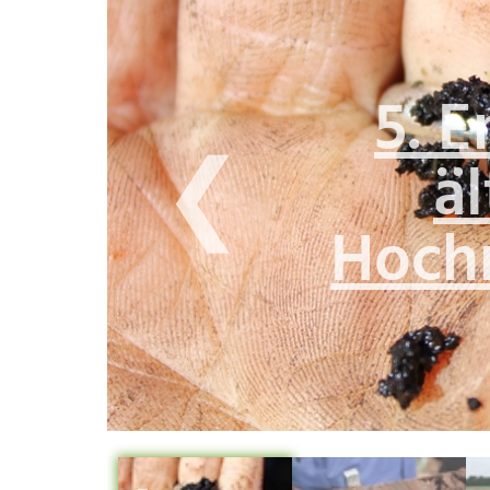
5. 
❮
ä
Hoch